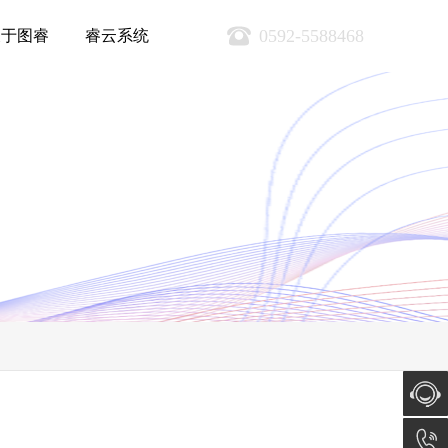
0592-5588468
关于图睿
睿云系统
在线咨