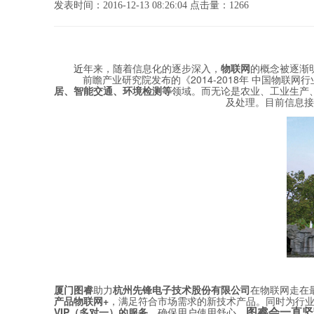
发表时间：2016-12-13 08:26:04 点击量：1266
近
年来，随着信息化的逐步深入，
物联网
的概念被逐渐
2014-2018
前瞻产业研究院发布的《
年
中国物联网行
居、智能交通、环境检测等
领域。而无论是农业、工业生产
及处理。目前信息接
厦门图睿
助力
杭州先锋电子技术股份有限公司
在物联网走在
+
产品物联网
，满足符合市场需求的新技术产品。同时为行
VIP
图睿会一直坚
（多对一）的服务
，确保用户使用舒心。