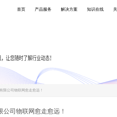
首页
产品服务
解决方案
知识在线
有限公司物联网愈走愈远！
限公司物联网愈走愈远！