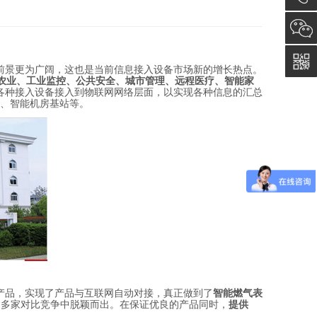
询
0592-
55884
前景更为广阔，这也是当前信息接入设备市场新的增长热点。
农业、工业监控、公共安全、城市管理、远程医疗、智能家
各种接入设备接入到物联网网络层面，以实现各种信息的汇总
、智能机房基站等。
产品，实现了产品与互联网自动对接，真正做到了
智能燃气表
过多家对比竞争中脱颖而出。在保证优良的产品同时，
提供